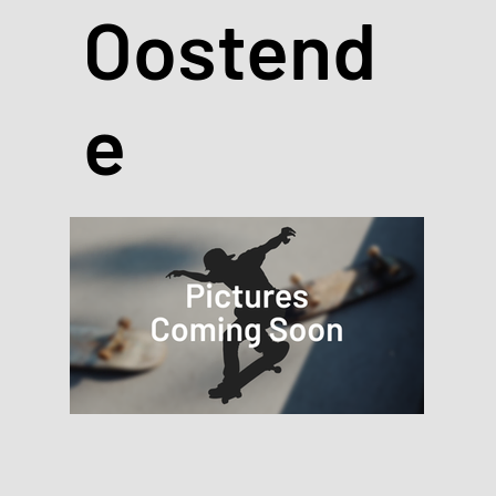
Oostend
e