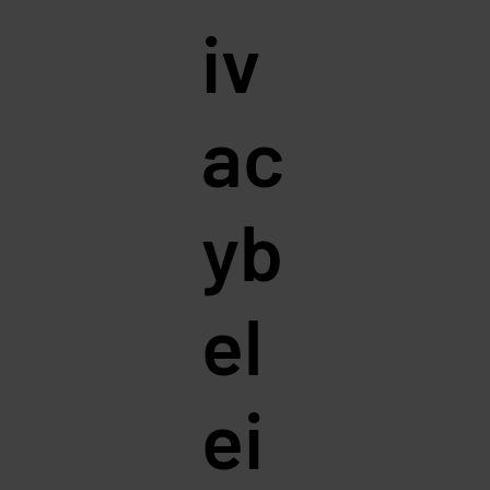
iv
ac
yb
el
ei