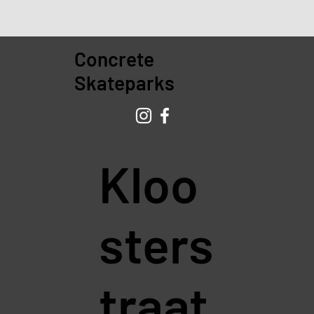
Concrete
Skateparks
Kloo
sters
traat