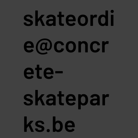
skateordi
e@concr
ete-
skatepar
ks.be