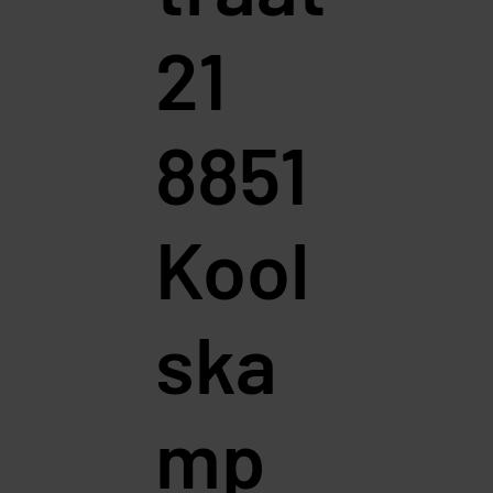
21
8851
Kool
ska
mp