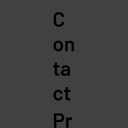
C
on
ta
ct
Pr