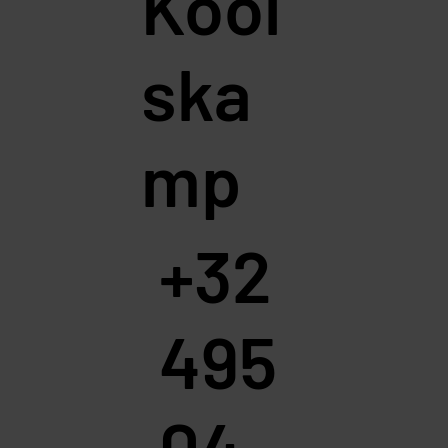
Kool
ska
mp
+32
495
04