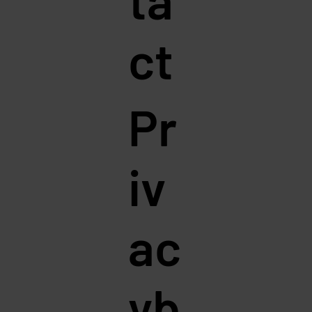
ct
Pr
iv
ac
yb