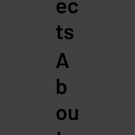
ec
ts
A
b
ou