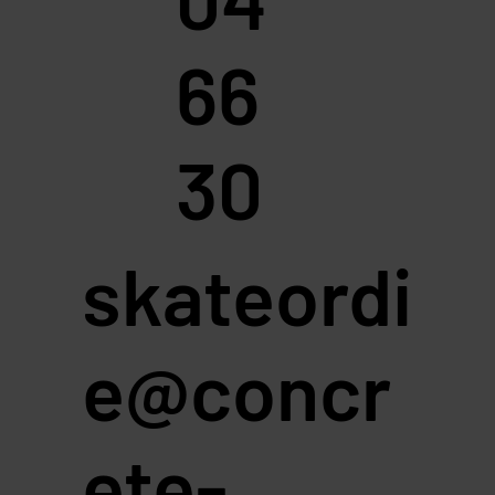
66
30
skateordi
e@concr
ete-