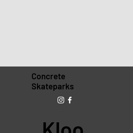
Concrete
Skateparks
Kloo