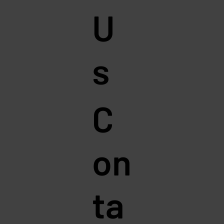
U
s
C
on
ta