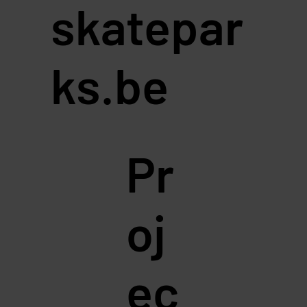
skatepar
ks.be
Pr
oj
ec