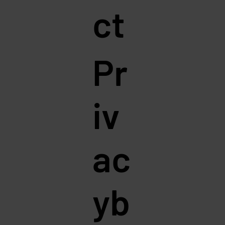
ct
Pr
iv
ac
yb