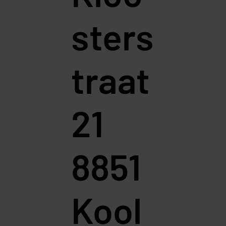
sters
traat
21
8851
Kool