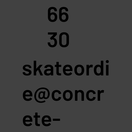
66
30
skateordi
e@concr
ete-